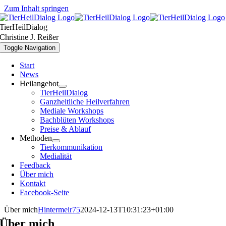
Zum Inhalt springen
TierHeilDialog
Christine J. Reißer
Toggle Navigation
Start
News
Heilangebot
TierHeilDialog
Ganzheitliche Heilverfahren
Mediale Workshops
Bachblüten Workshops
Preise & Ablauf
Methoden
Tierkommunikation
Medialität
Feedback
Über mich
Kontakt
Facebook-Seite
Über mich
Hintermeir75
2024-12-13T10:31:23+01:00
Über mich