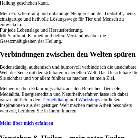
Heilung geschehen kann.
Mein Forscherdrang und unbändige Neugier sind der Treibstoff, neue,
einzigartige und heilvolle Lösungswege für Tier und Mensch zu
entwickeln.
Für jede Lebenslage und Herausforderung.
Mit Sanftmut, Klarheit und tiefem Verständnis über die
Gesetzmäßigkeiten der Heilung.
Verbindungen zwischen den Welten spüren
Bodenständig, authentisch und humorvoll verbinde ich die unsichtbare
Welt der Seele mit der sichtbaren materiellen Welt. Das Unsichtbare für
Sie sichtbar und vor allem fühlbar zu machen, ist mein Ziel.
Meinen reichen Erfahrungsschatz aus den Bereichen Tierseele,
Medialität, Energiemedizin und Naturheilverfahren lasse ich dabei
ganz natürlich in den
Tierheildialog
und
Workshops
einfließen.
Inspirationen aus der geistigen Welt machen meine Arbeit besonders
wertvoll, berühren Sie in Ihrem Inneren.
Mehr über mich erfahren
Verstehen & Heilen – mein roter Faden