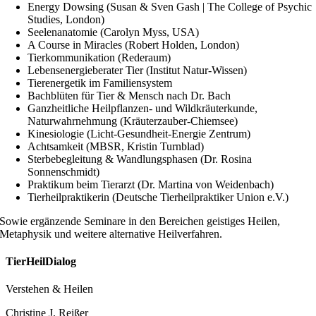
Energy Dowsing (Susan & Sven Gash | The College of Psychic
Studies, London)
Seelenanatomie (Carolyn Myss, USA)
A Course in Miracles (Robert Holden, London)
Tierkommunikation (Rederaum)
Lebensenergieberater Tier (Institut Natur-Wissen)
Tierenergetik im Familiensystem
Bachblüten für Tier & Mensch nach Dr. Bach
Ganzheitliche Heilpflanzen- und Wildkräuterkunde,
Naturwahrnehmung (Kräuterzauber-Chiemsee)
Kinesiologie (Licht-Gesundheit-Energie Zentrum)
Achtsamkeit (MBSR, Kristin Turnblad)
Sterbebegleitung & Wandlungsphasen (Dr. Rosina
Sonnenschmidt)
Praktikum beim Tierarzt (Dr. Martina von Weidenbach)
Tierheilpraktikerin (Deutsche Tierheilpraktiker Union e.V.)
Sowie ergänzende Seminare in den Bereichen geistiges Heilen,
Metaphysik und weitere alternative Heilverfahren.
TierHeilDialog
Verstehen & Heilen
Christine J. Reißer