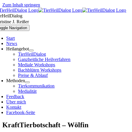
Zum Inhalt springen
erHeilDialog
istine J. Reißer
oggle Navigation
Start
News
Heilangebot
TierHeilDialog
Ganzheitliche Heilverfahren
Mediale Workshops
Bachblüten Workshops
Preise & Ablauf
Methoden
Tierkommunikation
Medialität
Feedback
Über mich
Kontakt
Facebook-Seite
KraftTierbotschaft – Wölfin